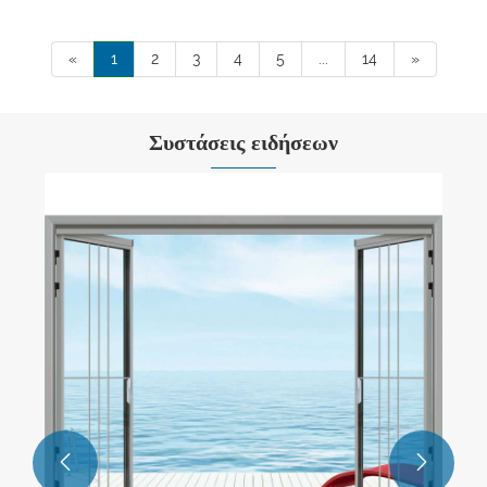
«
1
2
3
4
5
...
14
»
Συστάσεις ειδήσεων

