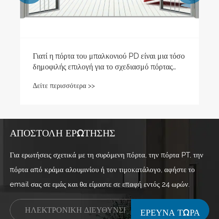
Γιατί η πόρτα του μπαλκονιού PD είναι μια τόσο
δημοφιλής επιλογή για το σχεδιασμό πόρτας
μπαλκονιού;
Δείτε περισσότερα >>
ΑΠΟΣΤΟΛΉ ΕΡΏΤΗΣΗΣ
Για ερωτήσεις σχετικά με τη συρόμενη πόρτα, την πόρτα PT, την
πόρτα από κράμα αλουμινίου ή τον τιμοκατάλογο, αφήστε το
email σας σε εμάς και θα είμαστε σε επαφή εντός 24 ωρών.
ΕΡΕΥΝΑ ΤΩΡΑ